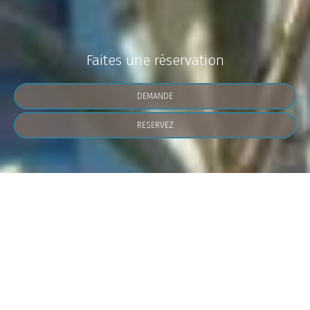
Faites une réservation
DEMANDE
RESERVEZ
» Studio
» Studio (2 Adultes) - Niveau séparé
» Studio (3
Adults)
» Appartement de deux chambres
SHARE
IMPRIMER