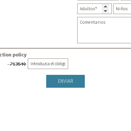
ction policy
tos
ENVIAR